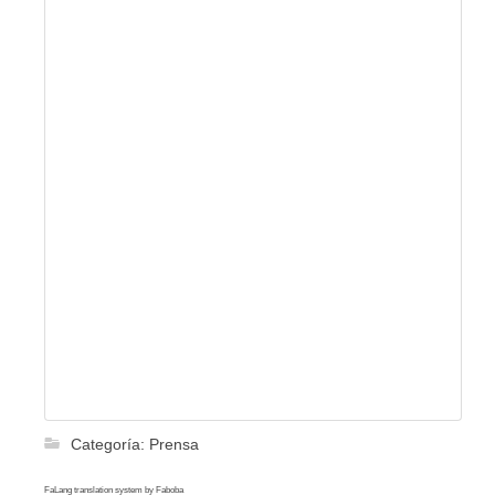
Categoría:
Prensa
FaLang translation system by Faboba