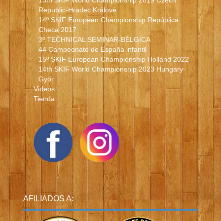
13th SKIF World Championship 2019 Czech
Republic-Hradec Králové
14º SKIF European Championship República
Checa 2017
3º TECHNICAL SEMINAR-BÉLGICA
44 Campeonato de España infantil
15º SKIF European Championship Holland 2022
14th SKIF World Championship 2023 Hungary-
Győr
Videos
Tienda
AFILIADOS A: